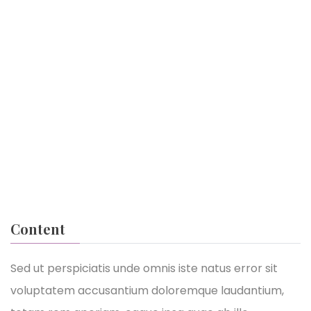
Eric Morgan
IT Software
John Brown
IT Software
Kaylin Moore
English Teacher
Mandy Jackson
Content
IT Software
Sed ut perspiciatis unde omnis iste natus error sit
voluptatem accusantium doloremque laudantium,